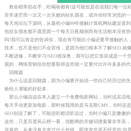
救命稻草掐在手，吃喝啥都有!这可能也是在说我们每一位站
非常迷茫而一次又一次失败的站长朋友，或许你经常浏览的一
每天泡论坛下源码，从最初小编99年接触计算机网站建设直到
包括女朋友都不愿意跟一个每天日夜颠倒而有生活根本没有协
吗?我可以肯定的告诉你，现在有可能比小编还要早接触的人
技术，也不是他们不会宣传，是因为他们根本不了解SEO.就
不断进修，不断学习!SEO很深奥，我可以把它形容成是一个
观的，网络营销但你想要取得这些就一定要付出许许多多的代
回顾篇
为什么说是回顾篇，因为小编要开始说一些自己经历过的失
验给人灌输的好处多.
那么小编说说在本人建立一个免费电影网站，当时说实话电
每天手动更新加电影，那时候我用的是马克斯CMS，当时还
SEO别说了解了，可能连听都没听说过，当时小编只是傻傻
这些，只是百度风云榜一看，优酷网的关键词搜索量非常高，于
说真的，从来没有去发过什么外链，即使发也是不经意的.但