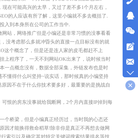
呵，现在可能高兴的太早，又过了差不多1个月左右，
究SEO的人应该有所了解，这里小编就不多去概括了.
投入到本身所在公司的工作当中.
做网站，网络推广但是小编还是非常习惯的没事看看
促，没考虑那么多就冲昏头的直接一点目标没有的就
EO这个概念了，但是还是连人家的皮毛都赶不上
挂上程序了，一天不到网站OK出来了，说时候当时
本一点概念没有，数据全部采集，外链发布也是时
气盛不懂得什么叫坚持~说实话，那时候真的小编坚持
站原因不在于什么你技术要多好，最重要的是挑战自
到，可恨的房东没事就给我断网，2个月内直接IP掉到每
一个桥梁，但是小编真正经历过，当时我的心态还
原因才能换得救命稻草!除非你是真正不再想去做网
进行索引以及确定其对特定关键词搜索结果排名等技