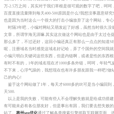
万-2.5万之间，其实对于我们草根是很可观的数字了吧，呵
百度直接流量降到每天400-500原因是什么?我想没事愿意研
也是因为当时这么一个很大的打击小编放弃了这个网站，专心
时隔3年吧，小编对网站又萌发起了好感，虽然当时很久没
文章，所谓学海无涯嘛.其实这次做这个网站也是由于太过仓
那么多了，不过还好，这回小编还真正有那么一点点的知道S
呢，注册域名当时感觉这域名好记哈，弄了个国外的空间我就
小编只明白关键词这些东西，但是内链啊，或者是性的东西根
有时不有的，1年的域名现在才1000多条外链，呵呵，年轻
不下来，心浮气躁的，我想现在也有许多朋友跟我一样吧?做
己的内心!
鉴于这个网站做了1年，每天才6000多的IP,可是当小编回
天500.
以上是我的失败，可能有些人不会理解失败就是给成功搭建
有可能未必有各位朋友好，但是事出有因，我们要去想失败的
站了。
惠州seo优化
通过了解各类搜索引擎抓取互联网页面、