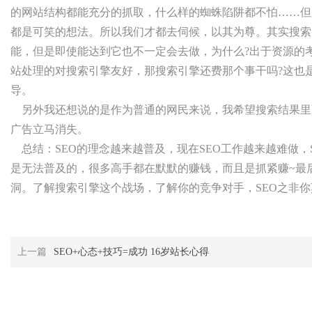
的网站结构都能充分的抓取，什么样的蜘蛛陷阱都不怕……但
都是可笑的想法。所以我们才都去伺候，以其为尊。其实搜索
能，但是即使能达到它也不一定会去做，为什么?出于资源的
站处理的对搜索引擎友好，那搜索引擎还费那个事干吗?这也
导。
另外我还想说的是作为普通的网民来说，我希望搜索结果里面
广告立马消失。
总结：SEO的理念越来越普及，现在SEO工作越来越难做，
是无法普及的，很多高手都在默默的赚钱，而且是抓紧赚~最
洞。了解搜索引擎这个战场，了解你的竞争对手，SEO之非你
上一篇
SEO+心态+技巧=成功 16岁站长心得