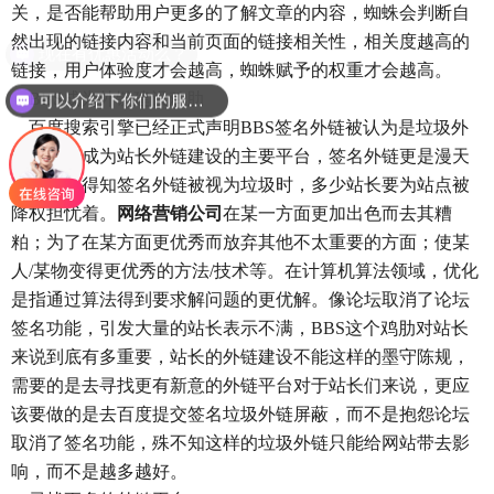
关，是否能帮助用户更多的了解文章的内容，蜘蛛会判断自
然出现的链接内容和当前页面的链接相关性，相关度越高的
现在有优惠活动么？
链接，用户体验度才会越高，蜘蛛赋予的权重才会越高。
BBS成为外链建设鸡肋
可以介绍下你们的服务么？
百度搜索引擎已经正式声明BBS签名外链被认为是垃圾外
链，论坛成为站长外链建设的主要平台，签名外链更是漫天
风舞，在得知签名外链被视为垃圾时，多少站长要为站点被
降权担忧着。
网络营销公司
在某一方面更加出色而去其糟
粕；为了在某方面更优秀而放弃其他不太重要的方面；使某
人/某物变得更优秀的方法/技术等。在计算机算法领域，优化
是指通过算法得到要求解问题的更优解。像论坛取消了论坛
签名功能，引发大量的站长表示不满，BBS这个鸡肋对站长
来说到底有多重要，站长的外链建设不能这样的墨守陈规，
需要的是去寻找更有新意的外链平台对于站长们来说，更应
该要做的是去百度提交签名垃圾外链屏蔽，而不是抱怨论坛
取消了签名功能，殊不知这样的垃圾外链只能给网站带去影
响，而不是越多越好。