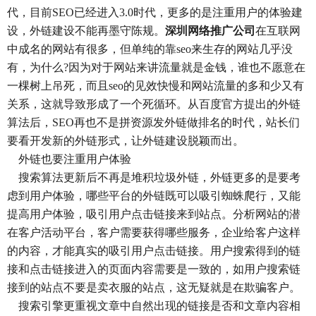
代，目前SEO已经进入3.0时代，更多的是注重用户的体验建
设，外链建设不能再墨守陈规。
深圳网络推广公司
在互联网
中成名的网站有很多，但单纯的靠seo来生存的网站几乎没
有，为什么?因为对于网站来讲流量就是金钱，谁也不愿意在
一棵树上吊死，而且seo的见效快慢和网站流量的多和少又有
关系，这就导致形成了一个死循环。从百度官方提出的外链
算法后，SEO再也不是拼资源发外链做排名的时代，站长们
要看开发新的外链形式，让外链建设脱颖而出。
外链也要注重用户体验
搜索算法更新后不再是堆积垃圾外链，外链更多的是要考
虑到用户体验，哪些平台的外链既可以吸引蜘蛛爬行，又能
提高用户体验，吸引用户点击链接来到站点。分析网站的潜
在客户活动平台，客户需要获得哪些服务，企业给客户这样
的内容，才能真实的吸引用户点击链接。用户搜索得到的链
接和点击链接进入的页面内容需要是一致的，如用户搜索链
接到的站点不要是卖衣服的站点，这无疑就是在欺骗客户。
搜索引擎更重视文章中自然出现的链接是否和文章内容相