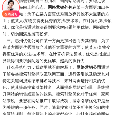
毕竟心情会影响自己的判断，当网站逆境时，要稳定恢
复，有积极向上的心态。
网络营销外包
在某一方面更加出色
而去其糟粕；为了在某方面更优秀而放弃其他不太重要的方
面；使某人/某物变得更优秀的方法/技术等。在计算机算法领
域，优化是指通过算法得到要求解问题的更优解。网站顺境
时，切勿因满足感而松懈。
三。惠州优化公司在某一方面更加出色而去其糟粕；为了
在某方面更优秀而放弃其他不太重要的方面；使某人/某物变
得更优秀的方法/技术等。在计算机算法领域，优化是指通过
算法得到要求解问题的更优解。超高的执行力
什么是执行力，我这里就不做解释了。
网络营销公司
通过
了解各类搜索引擎抓取互联网页面、进行索引以及确定其对
特定关键词搜索结果排名等技术，来对网页进行相关的优
化，使其提高搜索引擎排名，从而提高网站访问量，最终提
升网站的销售或宣传的效果。搜索引擎优化对于任何一家网
站来说，要想在网站推广中取得成功，搜索引擎优化都是至
为关键的一项任务。同时，随着搜索引擎不断变换它们的排
名算法规则，每次算法上的改变都会让一些排名很好的网站