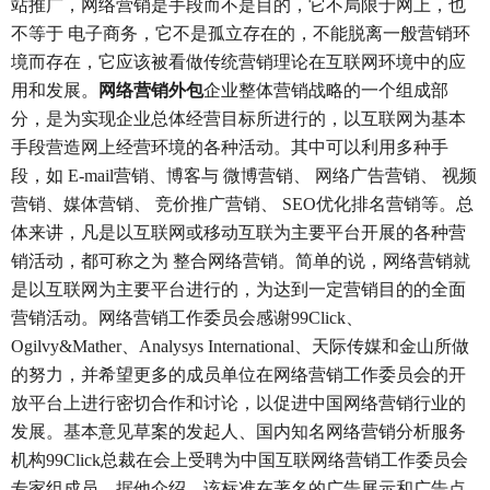
站推广，网络营销是手段而不是目的，它不局限于网上，也
不等于 电子商务，它不是孤立存在的，不能脱离一般营销环
境而存在，它应该被看做传统营销理论在互联网环境中的应
用和发展。
网络营销外包
企业整体营销战略的一个组成部
分，是为实现企业总体经营目标所进行的，以互联网为基本
手段营造网上经营环境的各种活动。其中可以利用多种手
段，如 E-mail营销、博客与 微博营销、 网络广告营销、 视频
营销、媒体营销、 竞价推广营销、 SEO优化排名营销等。总
体来讲，凡是以互联网或移动互联为主要平台开展的各种营
销活动，都可称之为 整合网络营销。简单的说，网络营销就
是以互联网为主要平台进行的，为达到一定营销目的的全面
营销活动。网络营销工作委员会感谢99Click、
Ogilvy&Mather、Analysys International、天际传媒和金山所做
的努力，并希望更多的成员单位在网络营销工作委员会的开
放平台上进行密切合作和讨论，以促进中国网络营销行业的
发展。基本意见草案的发起人、国内知名网络营销分析服务
机构99Click总裁在会上受聘为中国互联网络营销工作委员会
专家组成员。据他介绍，该标准在著名的广告展示和广告点