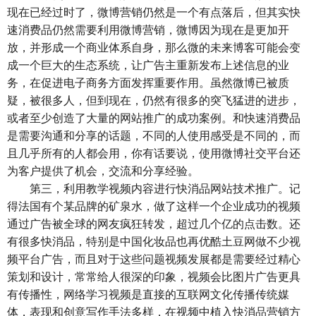
现在已经过时了，微博营销仍然是一个有点落后，但其实快
速消费品仍然需要利用微博营销，微博因为现在是更加开
放，并形成一个商业体系自身，那么微的未来博客可能会变
成一个巨大的生态系统，让广告主重新发布上述信息的业
务，在促进电子商务方面发挥重要作用。虽然微博已被质
疑，被很多人，但到现在，仍然有很多的突飞猛进的进步，
或者至少创造了大量的网站推广的成功案例。和快速消费品
是需要沟通和分享的话题，不同的人使用感受是不同的，而
且几乎所有的人都会用，你有话要说，使用微博社交平台还
为客户提供了机会，交流和分享经验。
第三，利用教学视频内容进行快消品网站技术推广。记
得法国有个某品牌的矿泉水，做了这样一个企业成功的视频
通过广告被全球的网友疯狂转发，超过几个亿的点击数。还
有很多快消品，特别是中国化妆品也再优酷土豆网做不少视
频平台广告，而且对于这些问题视频发展都是需要经过精心
策划和设计，常常给人很深的印象，视频会比图片广告更具
有传播性，网络学习视频是直接的互联网文化传播传统媒
体，表现和创意写作手法多样，在视频中植入快消品营销方